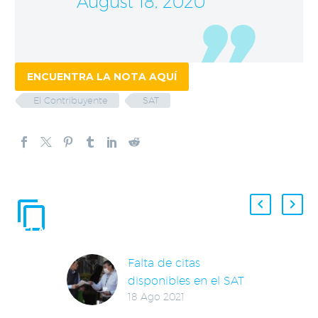
August 18, 2020
ENCUENTRA LA NOTA AQUÍ
El Contribuyente
SAT
ENTRADAS
RELACIONADAS
Falta de citas
disponibles en el SAT
18 Ago 2021
genera mercado
negro: análisis de