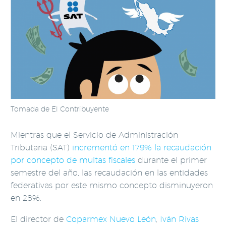
Tomada de El Contribuyente
Mientras que el Servicio de Administración
Tributaria (SAT)
incrementó en 179% la recaudación
por concepto de multas fiscales
durante el primer
semestre del año, las recaudación en las entidades
federativas por este mismo concepto disminuyeron
en 28%.
El director de
Coparmex Nuevo León
,
Iván Rivas