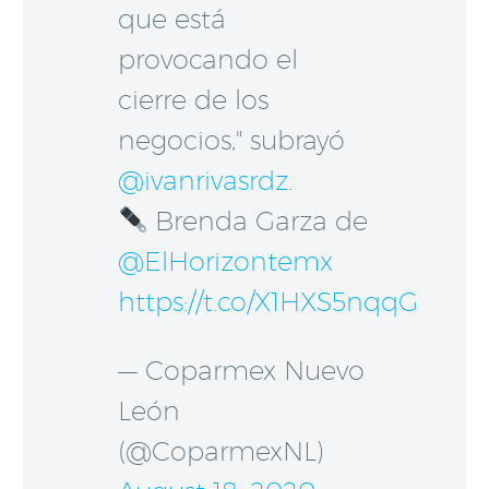
que está
provocando el
cierre de los
negocios," subrayó
@ivanrivasrdz
.
Brenda Garza de
@ElHorizontemx
https://t.co/X1HXS5nqqG
— Coparmex Nuevo
León
(@CoparmexNL)