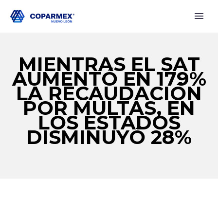
MIENTRAS EL SAT
AUMENTÓ EN 179%
LA RECAUDACIÓN
POR MULTAS, EN
LOS ESTADOS
DISMINUYÓ 28%