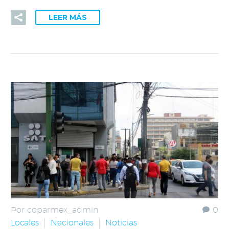
LEER MÁS
Por coparmex_admin
0
Locales
Nacionales
Noticias