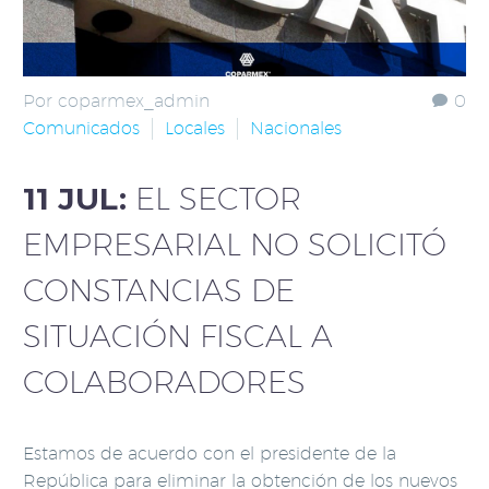
Por coparmex_admin
0
Comunicados
Locales
Nacionales
11 JUL:
EL SECTOR
EMPRESARIAL NO SOLICITÓ
CONSTANCIAS DE
SITUACIÓN FISCAL A
COLABORADORES
Estamos de acuerdo con el presidente de la
República para eliminar la obtención de los nuevos