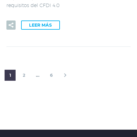
requisitos del CFDI 4.0
LEER MÁS
1
2
…
6