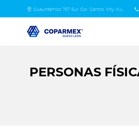
Cuauhtémoc 757 Sur. Col. Centro, Mty. N.L.
PERSONAS FÍSI