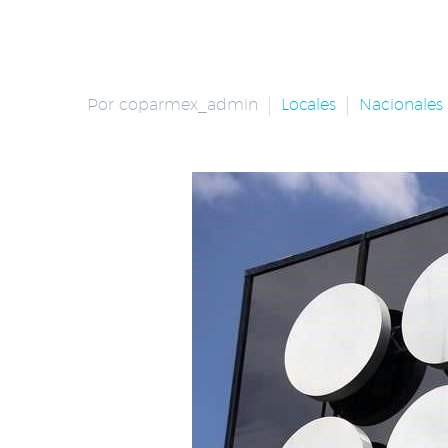
Por coparmex_admin
Locales
Nacionales