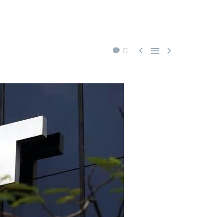



0