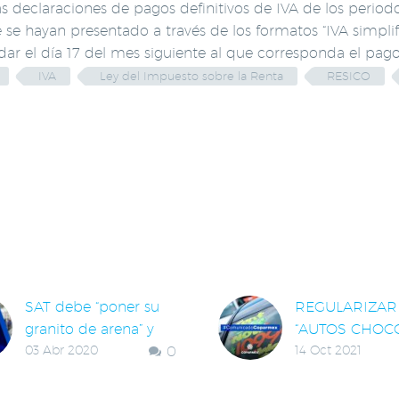
as declaraciones de pagos definitivos de IVA de los perio
se hayan presentado a través de los formatos “IVA simplif
ar el día 17 del mes siguiente al que corresponda el pago
IVA
Ley del Impuesto sobre la Renta
RESICO
LACIONADAS
SAT debe “poner su
REGULARIZAR
granito de arena” y
“AUTOS CHOCO
03 Abr 2020
0
14 Oct 2021
retrasar fecha límite
ES DAR UN “
para declaración de
EN BLANCO” A
personas físicas
DELINCUENCI