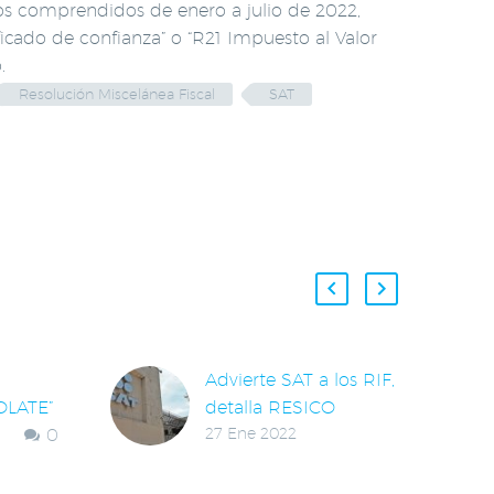
dos comprendidos de enero a julio de 2022,
icado de confianza” o “R21 Impuesto al Valor
.
Resolución Miscelánea Fiscal
SAT
Advierte SAT a los RIF,
LATE”
detalla RESICO
0
27 Ene 2022
CHEQUE
A todas la personas
 LA
físicas que tributan en
A
el RIF y desean