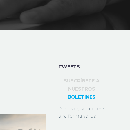
TWEETS
SUSCRÍBETE A
NUESTROS
BOLETINES
Por favor, seleccione
una forma válida