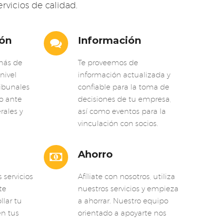
rvicios de calidad.
ión
Información


más de
Te proveemos de
nivel
información actualizada y
ribunales
confiable para la toma de
o ante
decisiones de tu empresa,
ales y
así como eventos para la
vinculación con socios.
Ahorro


 servicios
Afíliate con nosotros, utiliza
te
nuestros servicios y empieza
llar tu
a ahorrar. Nuestro equipo
en tus
orientado a apoyarte nos