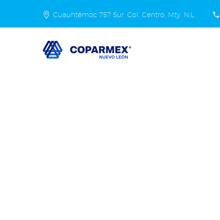
Cuauhtémoc 757 Sur. Col. Centro, Mty. N.L.