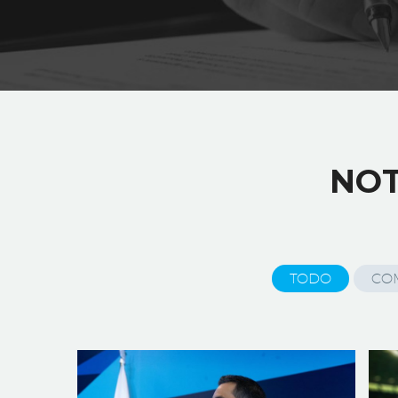
NOT
TODO
CO