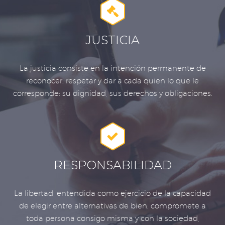


JUSTICIA
La justicia consiste en la intención permanente de
reconocer, respetar y dar a cada quien lo que le
corresponde: su dignidad, sus derechos y obligaciones.


RESPONSABILIDAD
La libertad, entendida como ejercicio de la capacidad
de elegir entre alternativas de bien, compromete a
toda persona consigo misma y con la sociedad,