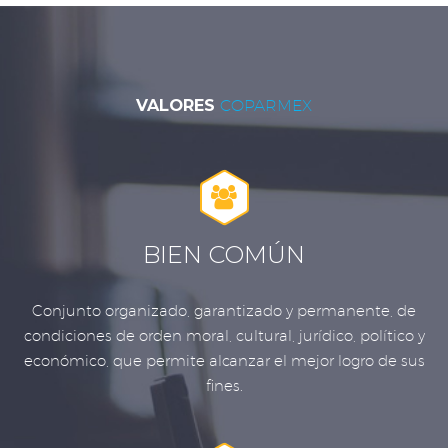
VALORES
COPARMEX


BIEN COMÚN
Conjunto organizado, garantizado y permanente, de
condiciones de orden moral, cultural, jurídico, político y
económico, que permite alcanzar el mejor logro de sus
fines.