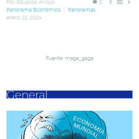



Por Eduardo Arroyo
0
Panorama Económico
Panoramas
enero 22, 2024
Fuente: maga_gaga
General