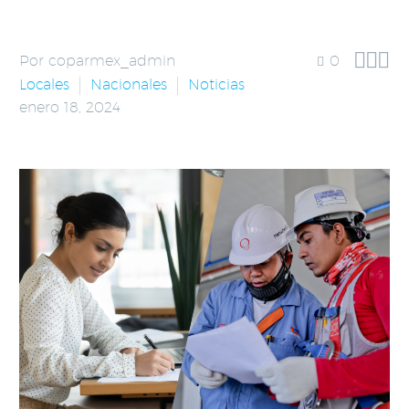



Por coparmex_admin
0
Locales
Nacionales
Noticias
enero 18, 2024