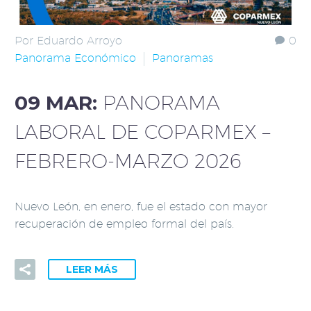
Por Eduardo Arroyo
0
Panorama Económico
Panoramas
09 MAR:
PANORAMA
LABORAL DE COPARMEX –
FEBRERO-MARZO 2026
Nuevo León, en enero, fue el estado con mayor
recuperación de empleo formal del país.
LEER MÁS