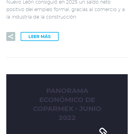
Nuevo León consiguió en 2025 un saldo neto
positivo del empleo formal, gracias al comercio y a
la industria de la construcción.
LEER MÁS
PANORAMA
ECONÓMICO DE
COPARMEX - JUNIO
2022