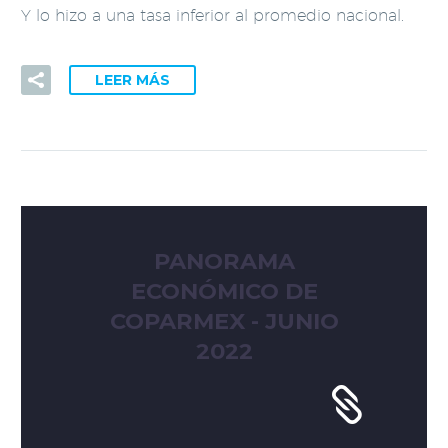
Y lo hizo a una tasa inferior al promedio nacional.
LEER MÁS
PANORAMA
ECONÓMICO DE
COPARMEX - JUNIO
2022