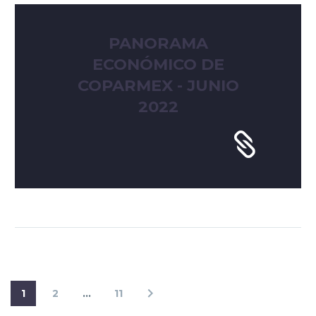
PANORAMA
ECONÓMICO DE
COPARMEX - JUNIO
2022
1
2
…
11