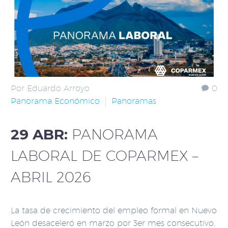
Por Eduardo Arroyo
0
Panorama Económico
Panoramas
29 ABR:
PANORAMA
LABORAL DE COPARMEX –
ABRIL 2026
La tasa de crecimiento del empleo formal en Nuevo
León desaceleró en marzo por 3er mes consecutivo.