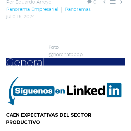



Por Eduardo Arroyo
0
Panorama Empresarial
Panoramas
julio 16, 2024
Foto:
@horchatapop
General
CAEN EXPECTATIVAS DEL SECTOR
PRODUCTIVO