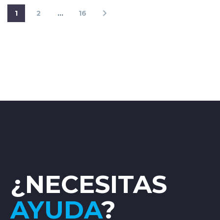
1
2
…
16
¿NECESITAS
AYUDA
?