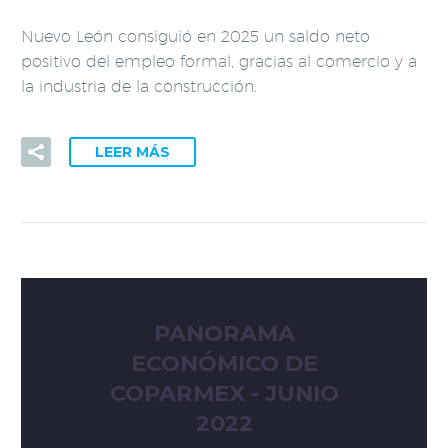
Nuevo León consiguió en 2025 un saldo neto
positivo del empleo formal, gracias al comercio y a
la industria de la construcción.
LEER MÁS
PANORAMA
ECONÓMICO DE
COPARMEX - JUNIO
2022