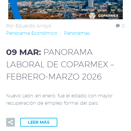
Por Eduardo Arroyo
0
Panorama Económico
Panoramas
09 MAR:
PANORAMA
LABORAL DE COPARMEX –
FEBRERO-MARZO 2026
Nuevo León, en enero, fue el estado con mayor
recuperación de empleo formal del país.
LEER MÁS