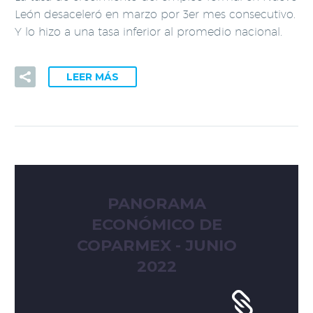
León desaceleró en marzo por 3er mes consecutivo.
Y lo hizo a una tasa inferior al promedio nacional.
LEER MÁS
PANORAMA
ECONÓMICO DE
COPARMEX - JUNIO
2022