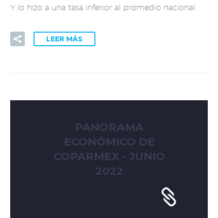
Y lo hizo a una tasa inferior al promedio nacional.
LEER MÁS
PANORAMA
ECONÓMICO DE
COPARMEX - JUNIO
2022