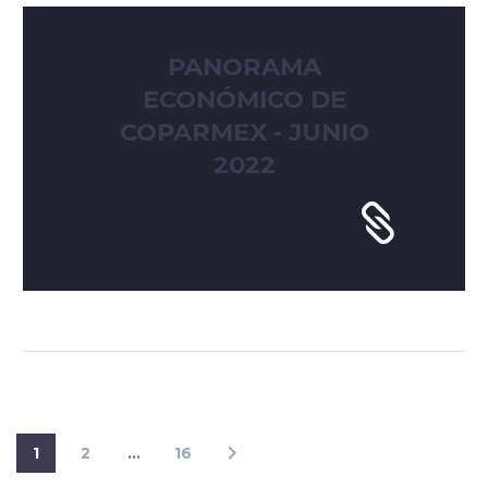
PANORAMA
ECONÓMICO DE
COPARMEX - JUNIO
2022
1
2
…
16