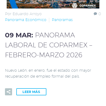
Por Eduardo Arroyo
0
Panorama Económico
Panoramas
09 MAR:
PANORAMA
LABORAL DE COPARMEX –
FEBRERO-MARZO 2026
Nuevo León, en enero, fue el estado con mayor
recuperación de empleo formal del país.
LEER MÁS