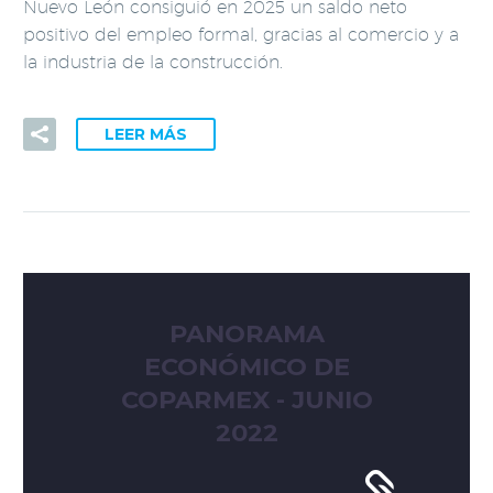
Nuevo León consiguió en 2025 un saldo neto
positivo del empleo formal, gracias al comercio y a
la industria de la construcción.
LEER MÁS
PANORAMA
ECONÓMICO DE
COPARMEX - JUNIO
2022