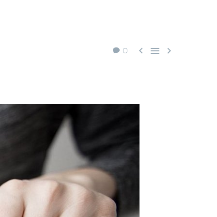



0