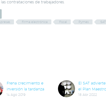
n las contrataciones de trabajadores.
presas
Firma electrónica
Fiscal
Pymes
SAT
LACIONADAS
Frena crecimiento e
El SAT advierte
inversión la tardanza
el Plan Maestr
14 Ago 2019
18 Abr 2022
en devolución de
de Grandes
saldos a favor a
Contribuyentes