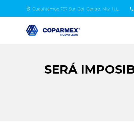
Cuauhtémoc 757 Sur. Col. Centro, Mty. N.L.
SERÁ IMPOSI