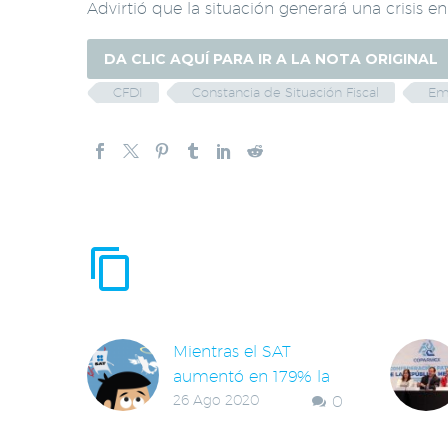
Advirtió que la situación generará una crisis e
DA CLIC AQUÍ PARA IR A LA NOTA ORIGINAL
CFDI
Constancia de Situación Fiscal
Em
ENTRADAS RE
Mientras el SAT
aumentó en 179% la
26 Ago 2020
0
recaudación por
multas, en los estados