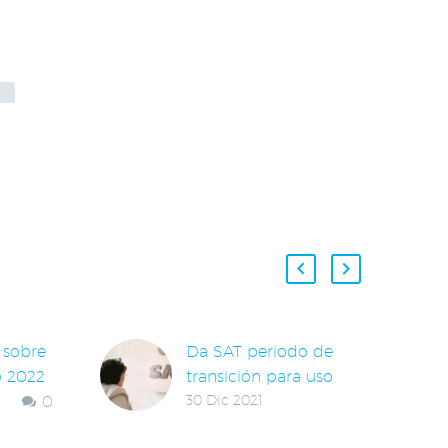
 sobre
Da SAT periodo de
o 2022
transición para uso
0
30 Dic 2021
complemento Carta
Porte