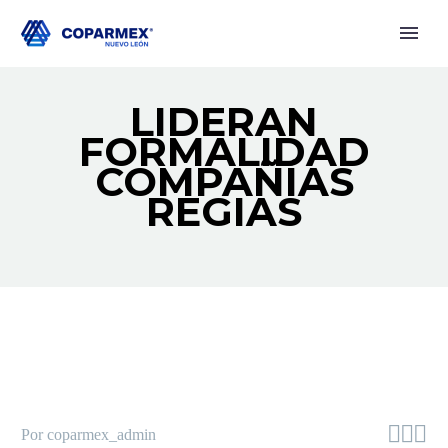
LIDERAN
FORMALIDAD
COMPAÑÍAS
REGIAS



Por coparmex_admin