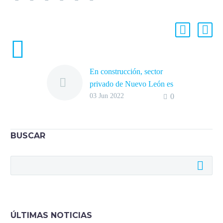
ENTRADAS RELACIONADAS
En construcción, sector
privado de Nuevo León es
03 Jun 2022
0
sublíder en crecimiento
El índice promedio del
valor de la construcción
privada en Nuevo León
BUSCAR
superó lo alcanzado en el
mismo periodo de 2018.
ÚLTIMAS NOTICIAS