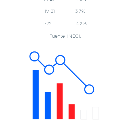
IV-21 3.7%
I-22 4.2%
Fuente: INEGI.