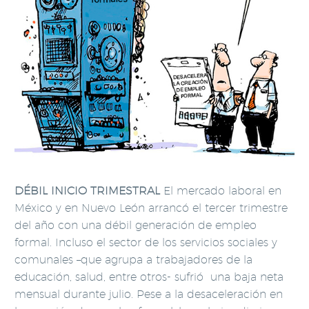
DÉBIL INICIO TRIMESTRAL
El mercado laboral en
México y en Nuevo León arrancó el tercer trimestre
del año con una débil generación de empleo
formal. Incluso el sector de los servicios sociales y
comunales –que agrupa a trabajadores de la
educación, salud, entre otros- sufrió una baja neta
mensual durante julio. Pese a la desaceleración en