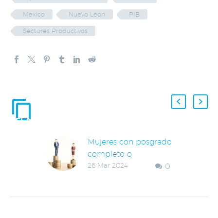
México
Nuevo León
PIB
Sectores Productivos
ENTRADAS
RELACIONADAS
Mujeres con posgrado
completo o
26 Mar 2024
0
incompleto de Nuevo
León con brecha
salarial de 49.6%
El diferencial de
ingresos entre