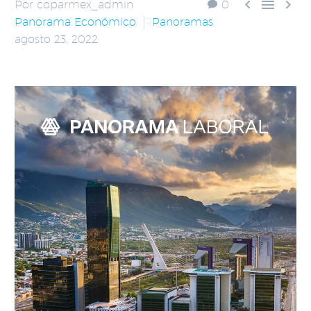



Por coparmex_admin
0
Panorama Económico
Panoramas
agosto 23, 2022