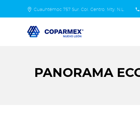
Cuauhtémoc 757 Sur. Col. Centro, Mty. N.L.
PANORAMA ECO