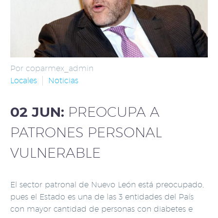
Por coparmex_admin
Locales
Noticias
02 JUN:
PREOCUPA A
PATRONES PERSONAL
VULNERABLE
El sector patronal de Nuevo León está preocupado,
pues el Estado es una de las 3 entidades del País
con mayor cantidad de personas con diabetes e