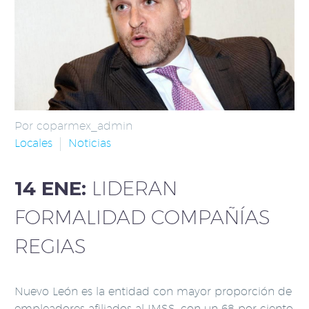
Por coparmex_admin
Locales
Noticias
14 ENE:
LIDERAN
FORMALIDAD COMPAÑÍAS
REGIAS
Nuevo León es la entidad con mayor proporción de
empleadores afiliados al IMSS, con un 68 por ciento