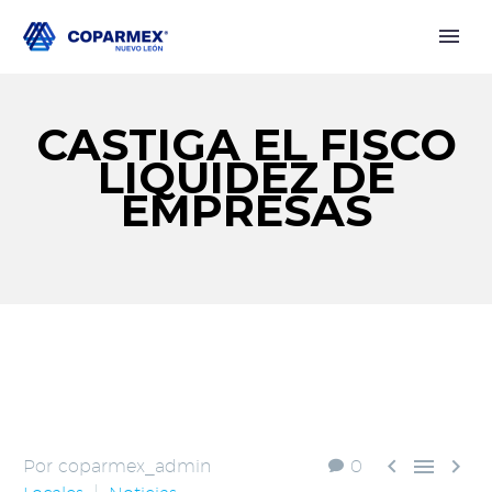
CASTIGA EL FISCO
LIQUIDEZ DE
EMPRESAS



Por coparmex_admin
0