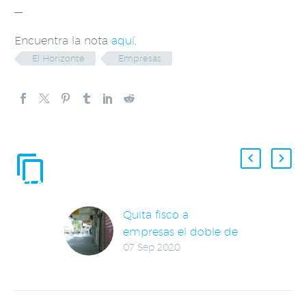
—
Encuentra la nota
aquí
.
El Horizonte
Empresas
ENTRADAS
RELACIONADAS
Quita fisco a
empresas el doble de
07 Sep 2020
recursos en 7 años
El fisco federal en tan
solo siete años ha
quitado a la actividad