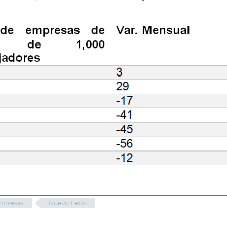
presas
Nuevo León