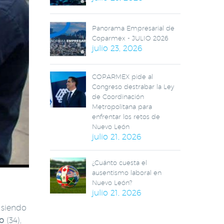
Panorama Empresarial de
Coparmex - JULIO 2026
julio 23, 2026
COPARMEX pide al
Congreso destrabar la Ley
de Coordinación
Metropolitana para
enfrentar los retos de
Nuevo León
julio 21, 2026
¿Cuánto cuesta el
ausentismo laboral en
Nuevo León?
julio 21, 2026
, siendo
o
(34),