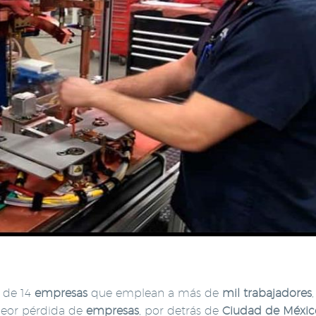
a de 14
empresas
que emplean a más de
mil trabajadores
 peor pérdida de
empresas
, por detrás de
Ciudad de Méxic