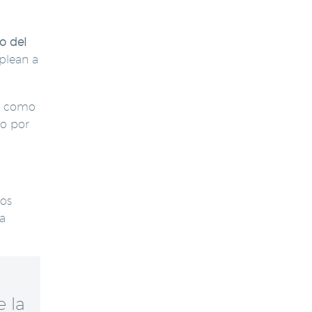
o del
mplean a
e como
lo por
vos
a
e la