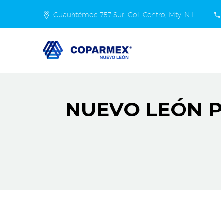
Cuauhtémoc 757 Sur. Col. Centro, Mty. N.L.
NUEVO LEÓN P