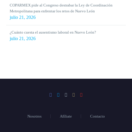
COPARMEX pide al Congreso destrabar la Ley de Coordinación
Metropolitana para enfrentar los retos de Nuevo León
julio 21, 2026
¿Cuánto cuesta el ausentismo laboral en Nuevo León?
julio 21, 2026
Nosotros
Afíliate
Contacto