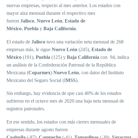
nuevas empresas, respecto al mes anterior. Los estados con
mayor alza mensual durante el respectivo mes
fueron
Jalisco
,
Nuevo León
,
Estado de
México
,
Puebla
y
Baja California
.
El estado de
Jalisco
tuvo una variación neta mensual de 268
empresas más, le sigue
Nuevo León
(245),
Estado de
México
(191),
Puebla
(125) y
Baja California
con 94, indica
un análisis de la Confederación Patronal de la República
Mexicana (
Coparmex
)
Nuevo León
, con datos del Instituto
Mexicano del Seguro Social (I
MSS
).
Sin embargo, hay evidencia de que casi 40% de los estados
sufrieron en el octavo mes de 2020 una baja neta mensual de
registros patronales.
En ese sentido, los estados con más cierres mensuales de
empresas durante agosto fueron
Coahuila
(-87),
Campeche
(-41),
Tamaulipas
(-39),
Veracruz