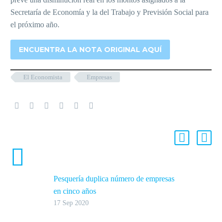
Secretaría de Economía y la del Trabajo y Previsión Social para
el próximo año.
ENCUENTRA LA NOTA ORIGINAL AQUÍ
El Economista
Empresas
ENTRADAS RELACIONADAS
Pesquería duplica número de empresas
en cinco años
17 Sep 2020
Pesquería, además de duplicar el
número de empresas formales en cinco