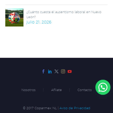
¿Cuánto cuesta el ausentismo laboral en Nuevo
León?
julio 21, 2026
Nosotros
Afíliate
Contacto
© 2017 Coparmex NL |
Aviso de Privacidad