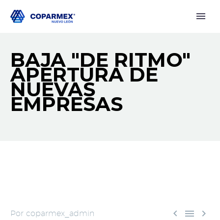
BAJA "DE RITMO"
APERTURA DE
NUEVAS
EMPRESAS



Por coparmex_admin