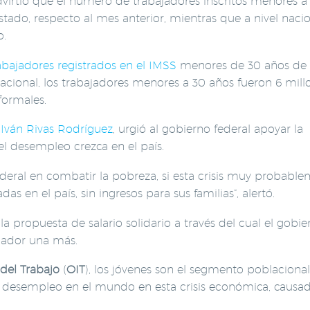
advirtió que el número de trabajadores inscritos menores a
tado, respecto al mes anterior, mientras que a nivel naci
o.
abajadores registrados en el IMSS
menores de 30 años de 
nacional, los trabajadores menores a 30 años fueron 6 mill
formales.
,
Iván Rivas Rodríguez
, urgió al gobierno federal apoyar la
 el desempleo crezca en el país.
ederal en combatir la pobreza, si esta crisis muy probabl
en el país, sin ingresos para sus familias”, alertó.
la propuesta de salario solidario a través del cual el gobie
ajador una más.
del Trabajo
(
OIT
), los jóvenes son el segmento poblacional
de desempleo en el mundo en esta crisis económica, causa