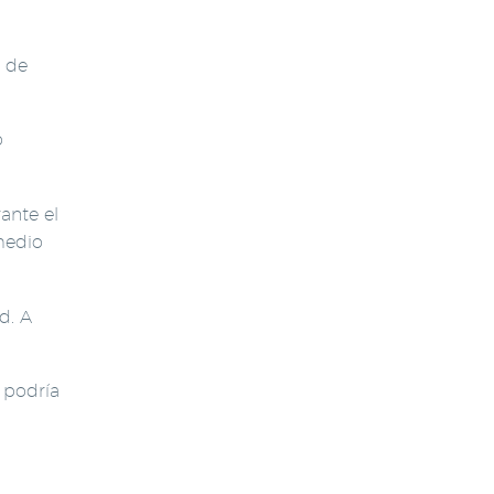
l de
o
ante el
medio
d. A
 podría