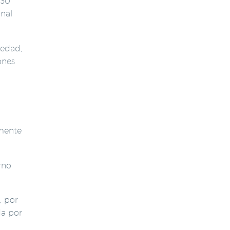
 30
onal
edad,
ones
emente
rno
, por
da por