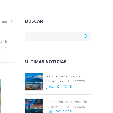


BUSCAR
ta de
a de
ÚLTIMAS NOTICIAS
Panorama Laboral de
Coparmex - JULIO 2026
julio 30, 2026
Panorama Económico de
Coparmex - JULIO 2026
julio 29, 2026