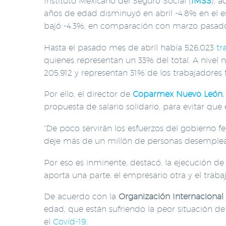
Instituto Mexicano del Seguro Social (
IMSS
), 
años de edad disminuyó en abril -4.8% en el es
bajó -4.3%, en comparación con marzo pasad
Hasta el pasado mes de abril había 526,023
tr
quienes representan un 33% del total. A nivel 
205,912 y representan 31% de los trabajadores 
Por ello, el director de
Coparmex Nuevo León
propuesta de salario solidario, para evitar que
“De poco servirán los esfuerzos del gobierno f
deje más de un millón de personas desempleadas 
Por eso es inminente, destacó, la ejecución de 
aporta una parte, el empresario otra y el trab
De acuerdo con la
Organización Internacional 
edad, que están sufriendo la peor situación 
el
Covid-19
.