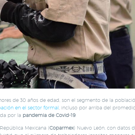
res de 30 años de edad, son el segmento de la poblaci
ación en el sector formal
, incluso por arriba del promedi
ada por la
pandemia de Covid-19
.
 República Mexicana (
Coparmex
) Nuevo León, con datos d