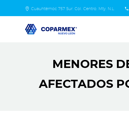
Cuauhtémoc 757 Sur. Col. Centro, Mty. N.L.
MENORES DE
AFECTADOS P