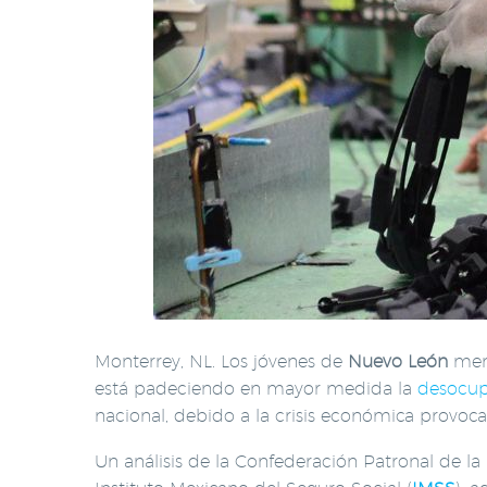
Monterrey, NL. Los jóvenes de
Nuevo León
meno
está padeciendo en mayor medida la
desocup
nacional, debido a la crisis económica provoc
Un análisis de la Confederación Patronal de la