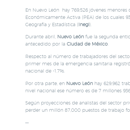
En Nuevo León hay 769,526 jóvenes menores 
Económicamente Activa (PEA) de los cuales 93,
Geografía y Estadística (
Inegi
).
Durante abril,
Nuevo León
fue la segunda enti
antecedido por la
Ciudad de México
.
Respecto al número de trabajadores del sect
primer mes de la emergencia sanitaria regist
nacional de -1.7%.
Por otra parte, en
Nuevo León
hay 629,962 trab
nivel nacional ese número es de 7 millones 936
Según proyecciones de analistas del sector pr
perder un millón 87,000 puestos de trabajo fo
—