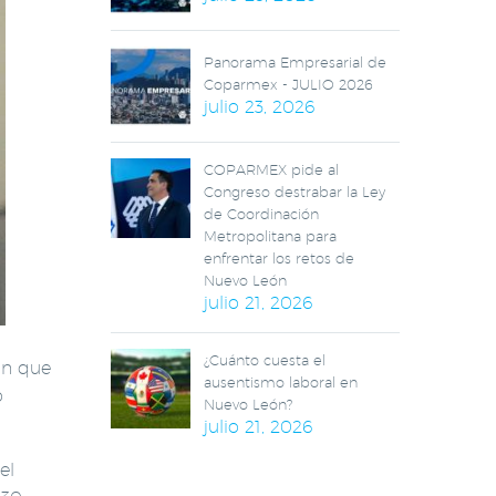
Panorama Empresarial de
Coparmex - JULIO 2026
julio 23, 2026
COPARMEX pide al
Congreso destrabar la Ley
de Coordinación
Metropolitana para
enfrentar los retos de
Nuevo León
julio 21, 2026
¿Cuánto cuesta el
ón que
ausentismo laboral en
o
Nuevo León?
julio 21, 2026
el