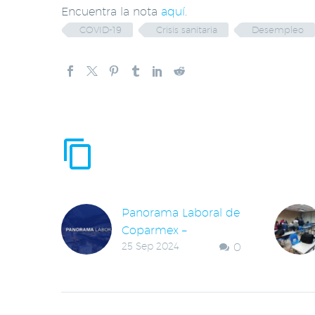
Encuentra la nota
aquí
.
COVID-19
Crisis sanitaria
Desempleo
ENTRADAS RE
Panorama Laboral de
Coparmex –
25 Sep 2024
0
SEPTIEMBRE 2024
El mercado laboral
aunque recuperó
ritmo en agosto a