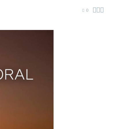



0