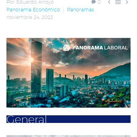



Por Eduardo Arroyo
0
Panorama Económico
Panoramas
noviembre 24, 2022
General