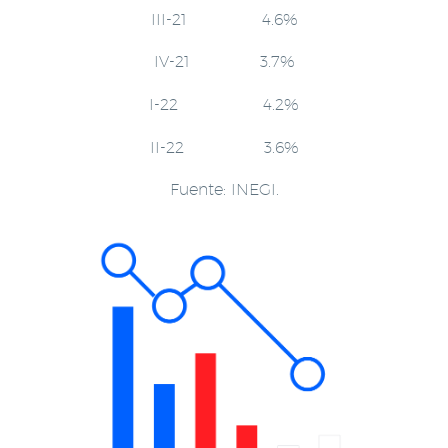
III-21 4.6%
IV-21 3.7%
I-22 4.2%
II-22 3.6%
Fuente: INEGI.