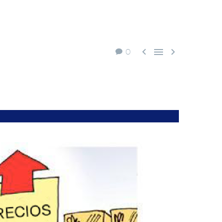



0