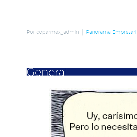
Por coparmex_admin
Panorama Empresari
General