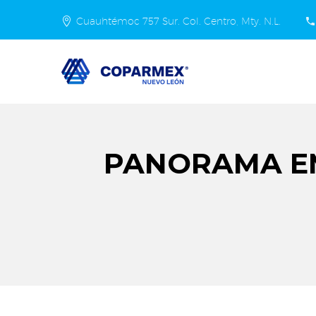
Cuauhtémoc 757 Sur. Col. Centro, Mty. N.L.
PANORAMA E