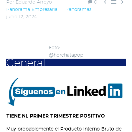



Por Eduardo Arroyo
0
Panorama Empresarial
Panoramas
junio 12, 2024
Foto:
@horchatapop
General
TIENE NL PRIMER TRIMESTRE POSITIVO
Muy probablemente el Producto Interno Bruto de