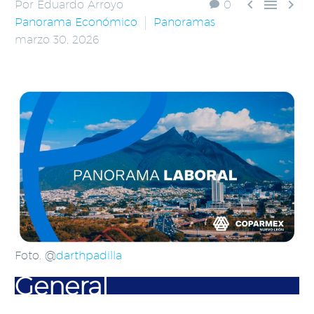



Por Eduardo Arroyo
0
Panorama Económico
Panoramas
marzo 30, 2026
Foto. @
darthpadilla
General