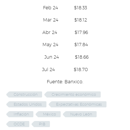
Feb 24 $18.33
Mar 24 $18.12
Abr 24 $17.96
May 24 $17.84
Jun 24 $18.66
Jul 24 $18.70
Fuente: Banxico.
Construcción
Crecimiento económico
Estados Unidos
Expectativas Económicas
Inflación
México
Nuevo León
OCDE
PIB