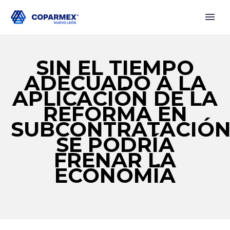
SIN EL TIEMPO
ADECUADO A LA
APLICACIÓN DE LA
REFORMA EN
SUBCONTRATACIÓN
SE PODRÍA
FRENAR LA
ECONOMÍA