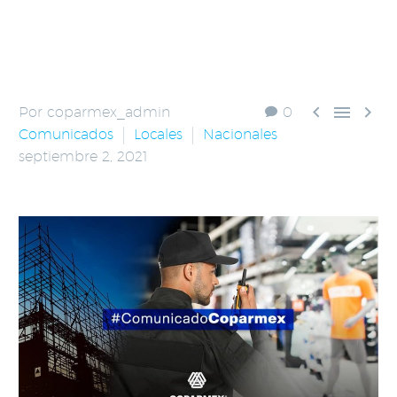



Por coparmex_admin
0
Comunicados
Locales
Nacionales
septiembre 2, 2021