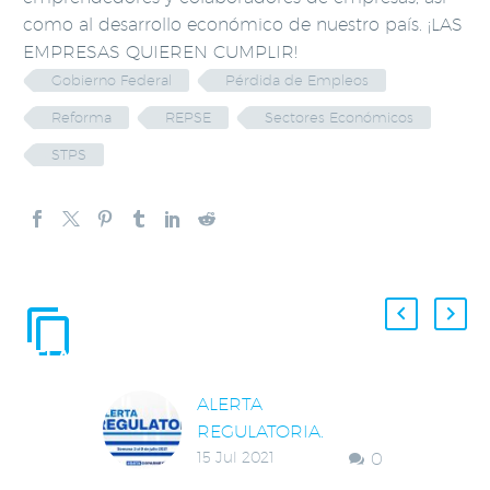
como al desarrollo económico de nuestro país. ¡LAS
EMPRESAS QUIEREN CUMPLIR!
Gobierno Federal
Pérdida de Empleos
Reforma
REPSE
Sectores Económicos
STPS
ENTRADAS
RELACIONADAS
ALERTA
REGULATORIA.
15 Jul 2021
0
IGNORA CONAMER
OPINIÓN DE LA IP EN