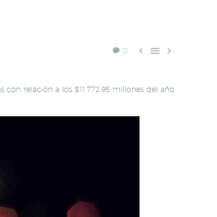



0
 con relación a los $11,772.95 millones del año