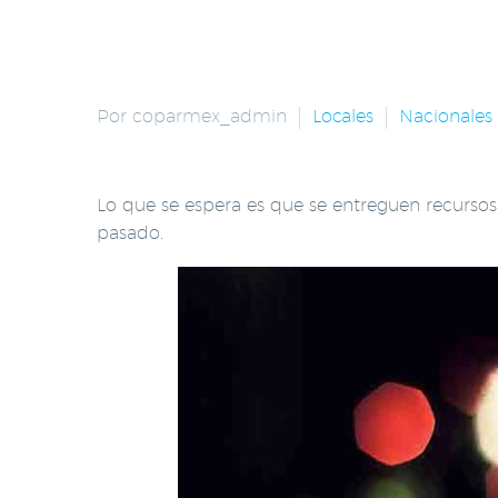
Por coparmex_admin
Locales
Nacionales
Lo que se espera es que se entreguen recursos 
pasado.