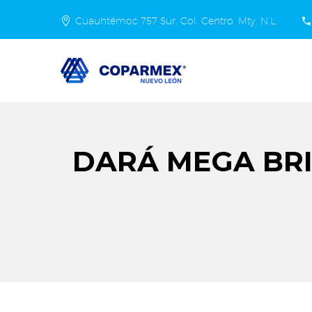
Cuauhtémoc 757 Sur. Col. Centro, Mty. N.L.
DARÁ MEGA BR