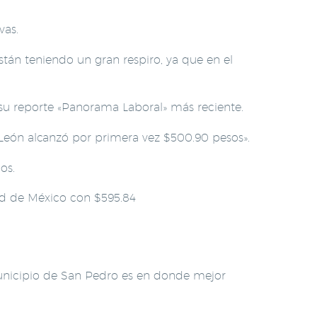
vas.
tán teniendo un gran respiro, ya que en el
su reporte «Panorama Laboral» más reciente.
León alcanzó por primera vez $500.90 pesos».
os.
ad de México con $595.84
municipio de San Pedro
es en donde mejor