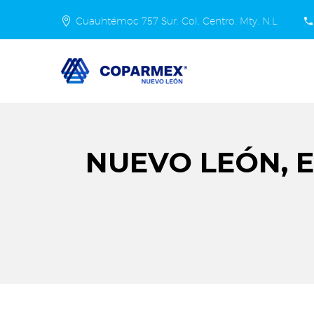
Cuauhtémoc 757 Sur. Col. Centro, Mty. N.L.
NUEVO LEÓN, 