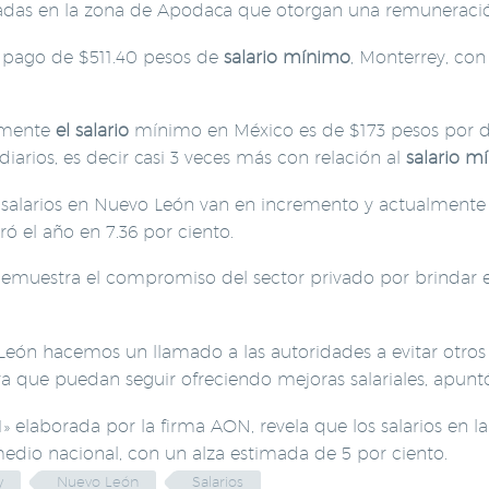
adas en la zona de Apodaca que otorgan una remuneració
l pago de $511.40 pesos de
salario mínimo
, Monterrey, co
almente
el salario
mínimo en México es de $173 pesos por dí
arios, es decir casi 3 veces más con relación al
salario m
s salarios en Nuevo León van en incremento y actualment
rró el año en 7.36 por ciento.
uestra el compromiso del sector privado por brindar emp
vo León hacemos un llamado a las autoridades a evitar otro
ra que puedan seguir ofreciendo mejoras salariales, apunt
laborada por la firma AON, revela que los salarios en la
edio nacional, con un alza estimada de 5 por ciento.
y
Nuevo León
Salarios