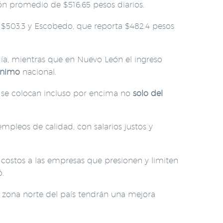
n promedio de $516.65 pesos diarios.
n $503.3 y Escobedo, que reporta $482.4 pesos
a, mientras que en Nuevo León el ingreso
ínimo
nacional.
e se colocan incluso por encima no
solo del
leos de calidad, con salarios justos y
s costos a las empresas que presionen y limiten
ó.
 zona norte del país tendrán una mejora