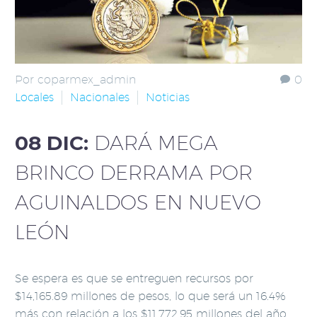
Por coparmex_admin
0
Locales
Nacionales
Noticias
08 DIC:
DARÁ MEGA
BRINCO DERRAMA POR
AGUINALDOS EN NUEVO
LEÓN
Se espera es que se entreguen recursos por
$14,165.89 millones de pesos, lo que será un 16.4%
más con relación a los $11,772.95 millones del año