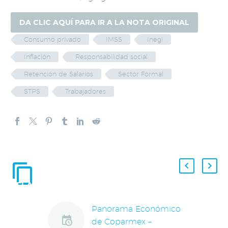
DA CLIC AQUÍ PARA IR A LA NOTA ORIGINAL
Consumo privado
IMSS
Inegi
Inflación
Responsabilidad social
Retención de Salarios
Sector Formal
STPS
Trabajadores
ENTRADAS
RELACIONADAS
Panorama Económico
de Coparmex –