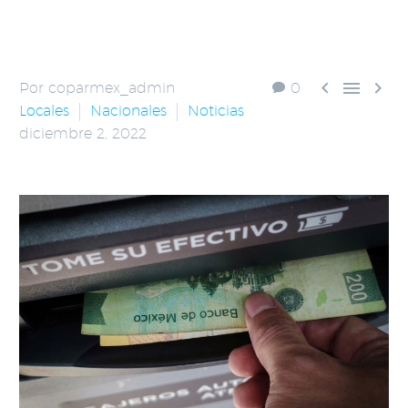



Por coparmex_admin
0
Locales
Nacionales
Noticias
diciembre 2, 2022