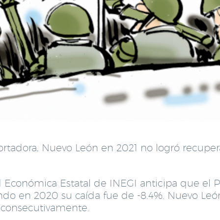
portadora, Nuevo León en 2021 no logró recup
ad Económica Estatal de INEGI anticipa que el 
do en 2020 su caída fue de -8.4%. Nuevo León 
ño, consecutivamente.