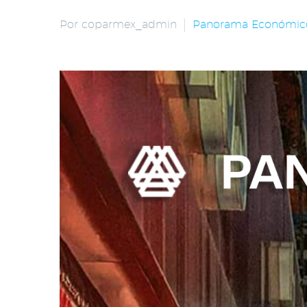
Por coparmex_admin
Panorama Económic