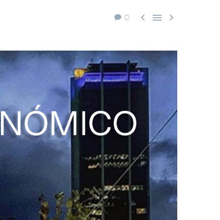



0