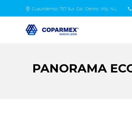
Cuauhtémoc 757 Sur. Col. Centro, Mty. N.L.
PANORAMA ECO