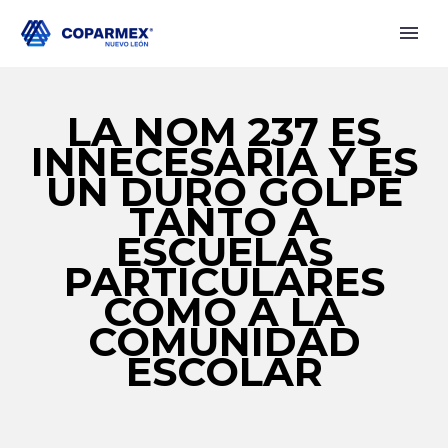
LA NOM 237 ES
INNECESARIA Y ES
UN DURO GOLPE
TANTO A
ESCUELAS
PARTICULARES
COMO A LA
COMUNIDAD
ESCOLAR