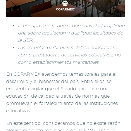
Preocupa que la nueva normatividad implique
una sobre regulación y duplique facultades de
la SEP
.
Las escuelas particulares deben considerarse
como prestadoras de servicios educativos, no
como establecimientos mercantiles
.
En COPARMEX atendemos temas torales para el
desarrollo y el bienestar del país. Entre ellos, se
encuentra vigilar que el Estado garantice una
educación de calidad a través de normas que
promuevan el fortalecimiento de las instituciones
educativas.
En este sentido, consideramos que no existe razón
alguna ni objeto real para crear la NOM 237 que