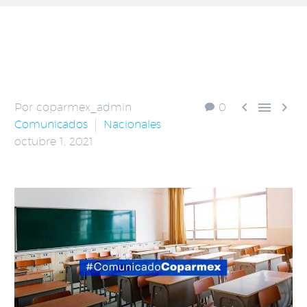



Por coparmex_admin
0
Comunicados
Nacionales
octubre 1, 2021