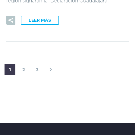
región signarán la “Declaración Guadalajara”.
LEER MÁS
1
2
3