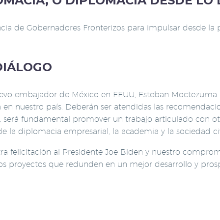
MACIA, O DIPLOMACIA DESDE LO
encia de Gobernadores Fronterizos para impulsar desde la 
DIÁLOGO
l nuevo embajador de México en EEUU, Esteban Moctezuma 
 en nuestro país. Deberán ser atendidas las recomendacio
o, será fundamental promover un trabajo articulado con ot
s de la diplomacia empresarial, la academia y la sociedad civ
tra felicitación al Presidente Joe Biden y nuestro comprom
os proyectos que redunden en un mejor desarrollo y prosp