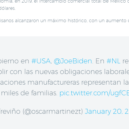
onomía, en 2019, el intercambio comercial total de Méxi
dólares.
aisanos alcanzaron un máximo histórico, con un aumento 
bierno en
#USA
,
@JoeBiden
. En
#NL
re
r con las nuevas obligaciones labora
rtaciones manufactureras representan l
miles de familias.
pic.twitter.com/ug
Treviño (@oscarmartinezt)
January 20, 