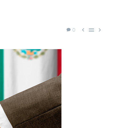



0