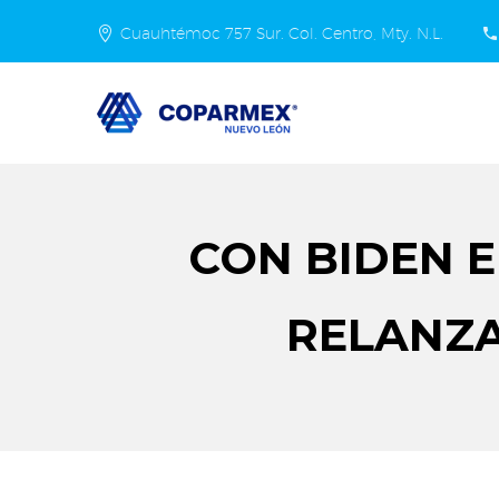
Cuauhtémoc 757 Sur. Col. Centro, Mty. N.L.
CON BIDEN E
RELANZA