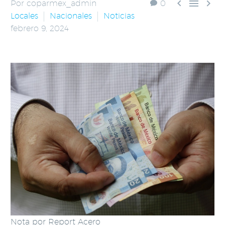



Por coparmex_admin
0
Locales
Nacionales
Noticias
febrero 9, 2024
Nota por Report Acero