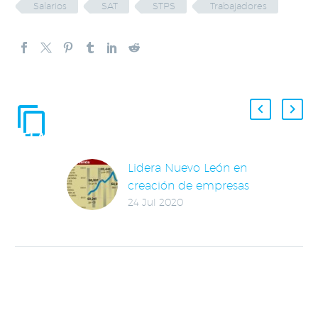
Salarios
SAT
STPS
Trabajadores
ENTRADAS
RELACIONADAS
Lidera Nuevo León en
creación de empresas
24 Jul 2020
en junio
Se crearon 460
empresas en Nuevo
León, respecto al mes
previo, resultando la
entidad con más
unidades abiertas en