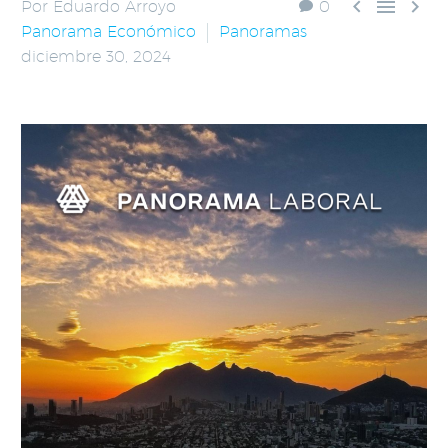



Por Eduardo Arroyo
0
Panorama Económico
Panoramas
diciembre 30, 2024