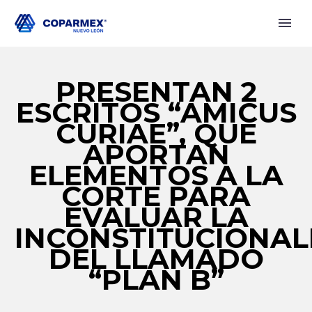
PRESENTAN 2
ESCRITOS “AMICUS
CURIAE”, QUE
APORTAN
ELEMENTOS A LA
CORTE PARA
EVALUAR LA
INCONSTITUCIONAL
DEL LLAMADO
“PLAN B”