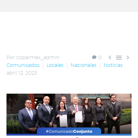



Por coparmex_admin
0
Comunicados
Locales
Nacionales
Noticias
abril 12, 2023