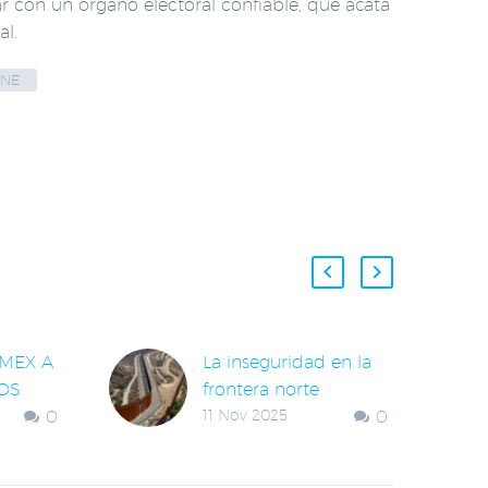
con un órgano electoral confiable, que acata
al.
INE
MEX A
La inseguridad en la
OS
frontera norte
0
11 Nov 2025
0
LA
amenaza la justicia y
CIAL,
pone en riesgo la
FORMA
inversión.