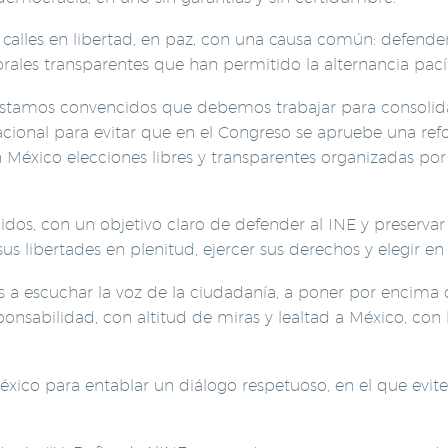
 calles en libertad, en paz, con una causa común: defende
ales transparentes que han permitido la alternancia pacíf
tamos convencidos que debemos trabajar para consolidar l
acional para evitar que en el Congreso se apruebe una refo
 México elecciones libres y transparentes organizadas po
os, con un objetivo claro de defender al INE y preserva
s libertades en plenitud, ejercer sus derechos y elegir en
s a escuchar la voz de la ciudadanía, a poner por encima 
nsabilidad, con altitud de miras y lealtad a México, con l
co para entablar un diálogo respetuoso, en el que evitemos