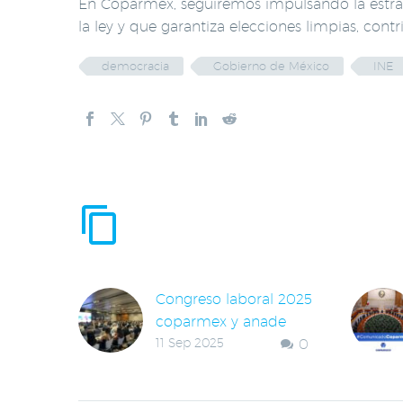
En Coparmex, seguiremos impulsando la estrat
la ley y que garantiza elecciones limpias, cont
democracia
Gobierno de México
INE
ENTRADAS RE
Congreso laboral 2025
coparmex y anade
11 Sep 2025
0
Nuevo león
Dos días de reflexión,
diálogo y aprendizaje