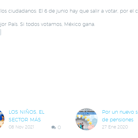
s ciudadanos: El 6 de junio hay que salir a votar, por el 
or País. Si todos votamos, México gana.
LACIONADAS
LOS NIÑOS, EL
Por un nuevo 
SECTOR MÁS
de pensiones
08 Nov 2021
0
27 Ene 2020
OLVIDADO POR EL
centrado en el
GOBIERNO
trabajador