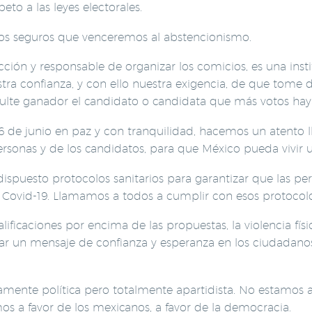
eto a las leyes electorales.
s seguros que venceremos al abstencionismo.
elección y responsable de organizar los comicios, es una i
a confianza, y con ello nuestra exigencia, de que tome de
resulte ganador el candidato o candidata que más votos ha
 6 de junio en paz y con tranquilidad, hacemos un atento l
ersonas y de los candidatos, para que México pueda vivir u
ispuesto protocolos sanitarios para garantizar que las pe
 Covid-19. Llamamos a todos a cumplir con esos protocolo
alificaciones por encima de las propuestas, la violencia fí
n mensaje de confianza y esperanza en los ciudadanos 
ente política pero totalmente apartidista. No estamos a
mos a favor de los mexicanos, a favor de la democracia.