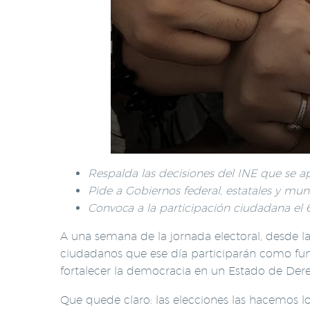
Respalda las decisiones del INE que se ap
Pide a Gobiernos federal, estatales y muni
Convoca a la participación ciudadana el 
A una semana de la jornada electoral, desde 
ciudadanos que ese día participarán como func
fortalecer la democracia en un Estado de Dere
Que quede claro: las elecciones las hacemos lo