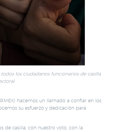
 todos los ciudadanos funcionarios de casilla
ectoral
PARMEX) hacemos un llamado a confiar en los
onocemos su esfuerzo y dedicación para
 de casilla, con nuestro voto, con la