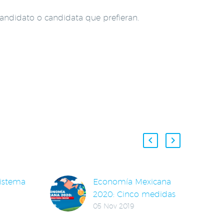
candidato o candidata que prefieran.
sistema
Economía Mexicana
2020: Cinco medidas
05 Nov 2019
para crecer
Como no se veía