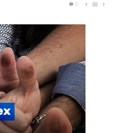



0