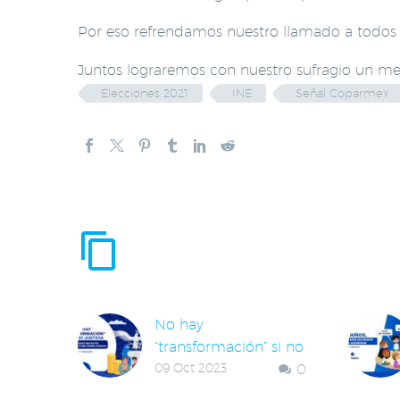
Por eso refrendamos nuestro llamado a todos lo
Juntos lograremos con nuestro sufragio un mej
Elecciones 2021
INE
Señal Coparmex
ENTRADAS RE
No hay
“transformación” si no
09 Oct 2023
0
hay justicia.
Rechazamos recortes