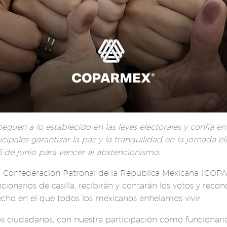
eguen a lo establecido en las leyes electorales y confía en
cipales garantizar la paz y la tranquilidad en la jornada el
6 de junio para vencer al abstencionismo.
la Confederación Patronal de la República Mexicana (CO
ionarios de casilla, recibirán y contarán los votos y rec
cho en el que todos los mexicanos anhelamos vivir.
s ciudadanos, con nuestra participación como funcionarios