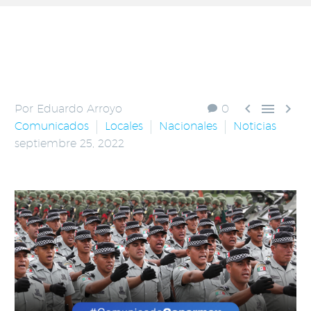



Por Eduardo Arroyo
0
Comunicados
Locales
Nacionales
Noticias
septiembre 25, 2022