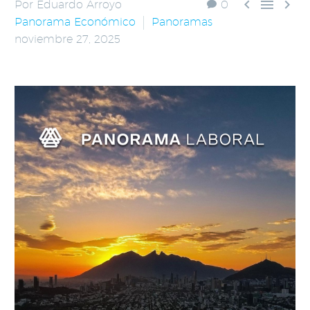



Por Eduardo Arroyo
0
Panorama Económico
Panoramas
noviembre 27, 2025