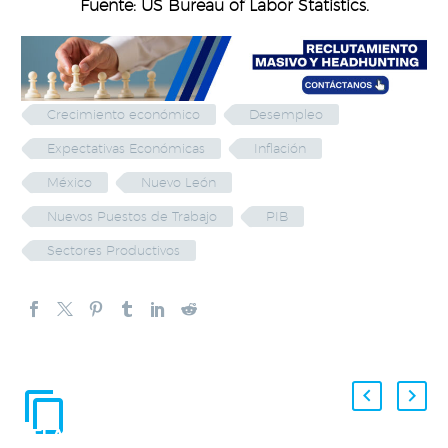
Fuente: US Bureau of Labor Statistics.
Crecimiento económico
Desempleo
Expectativas Económicas
Inflación
México
Nuevo León
Nuevos Puestos de Trabajo
PIB
Sectores Productivos
ENTRADAS
RELACIONADAS