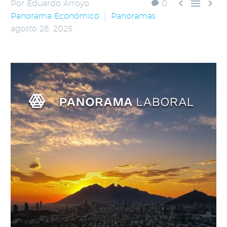



Por Eduardo Arroyo
0
Panorama Económico
Panoramas
agosto 28, 2025