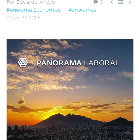



Por Eduardo Arroyo
0
Panorama Económico
Panoramas
mayo 31, 2025