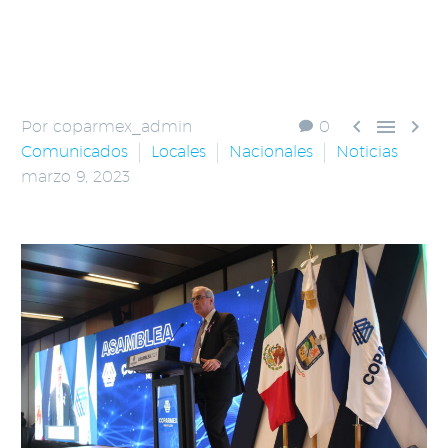



Por coparmex_admin
0
Comunicados
Locales
Nacionales
Noticias
marzo 9, 2023