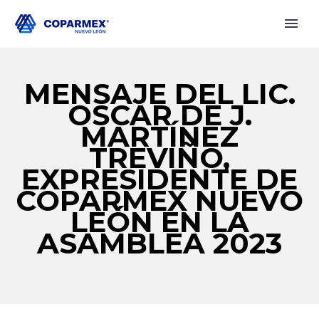
MENSAJE DEL LIC.
OSCAR DE J.
MARTÍNEZ
TREVIÑO,
EXPRESIDENTE DE
COPARMEX NUEVO
LEÓN EN LA
ASAMBLEA 2023