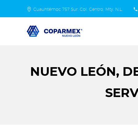
Cuauhtémoc 757 Sur. Col. Centro, Mty. N.L.
NUEVO LEÓN, D
SERV