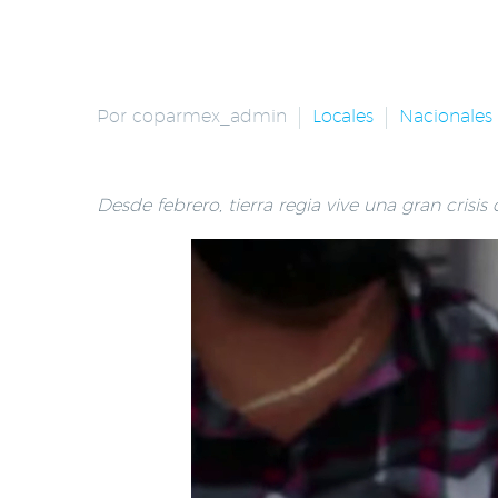
Por coparmex_admin
Locales
Nacionales
Desde febrero, tierra regia vive una gran crisis 