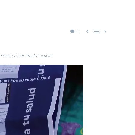



0
es sin el vital líquido.