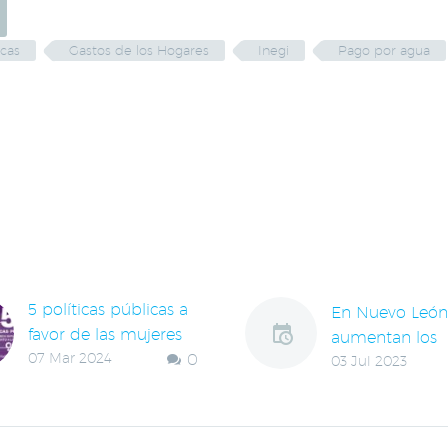
icas
Gastos de los Hogares
Inegi
Pago por agua
LACIONADAS
5 políticas públicas a
En Nuevo León
favor de las mujeres
aumentan los
07 Mar 2024
0
que deben impulsar
03 Jul 2023
trabajadores c
las y el candidato a la
educación med
presidencia
superior
En COPARMEX
El número de