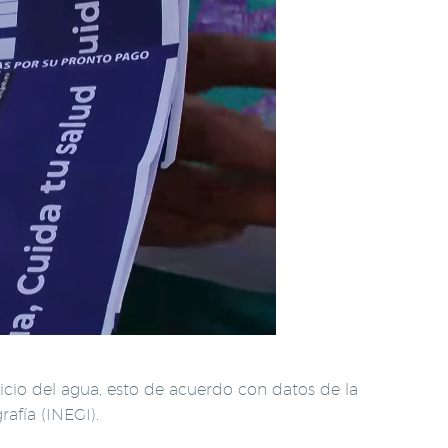
icio del agua, esto de acuerdo con datos de la
afía (INEGI).