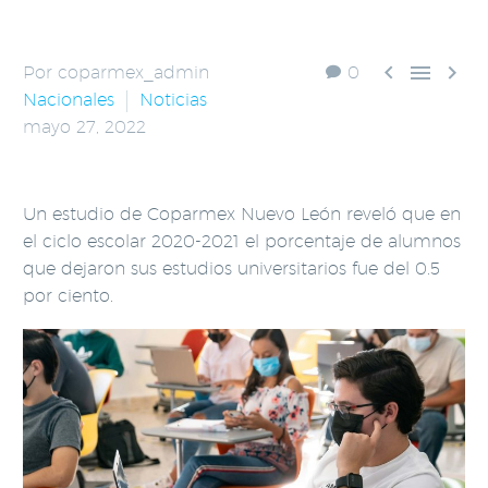



Por coparmex_admin
0
Nacionales
Noticias
mayo 27, 2022
Un estudio de Coparmex Nuevo León reveló que en
el ciclo escolar 2020-2021 el porcentaje de alumnos
que dejaron sus estudios universitarios fue del 0.5
por ciento.