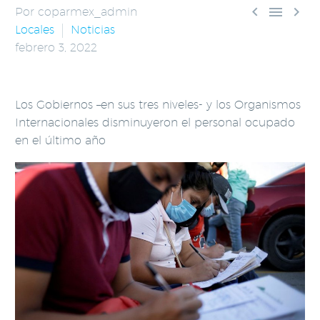



Por coparmex_admin
Locales
Noticias
febrero 3, 2022
Los Gobiernos –en sus tres niveles- y los Organismos
Internacionales disminuyeron el personal ocupado
en el último año