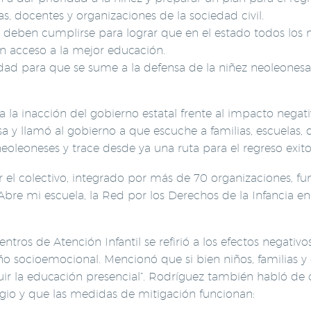
s, docentes y organizaciones de la sociedad civil.
deben cumplirse para lograr que en el estado todos los n
n acceso a la mejor educación.
idad para que se sume a la defensa de la niñez neoleones
a la inacción del gobierno estatal frente al impacto negat
a y llamó al gobierno a que escuche a familias, escuelas, 
neoleoneses y trace desde ya una ruta para el regreso exitos
 el colectivo, integrado por más de 70 organizaciones, f
re mi escuela, la Red por los Derechos de la Infancia en
ros de Atención Infantil se refirió a los efectos negativ
ño socioemocional. Mencionó que si bien niños, familias y 
tuir la educación presencial”. Rodríguez también habló d
gio y que las medidas de mitigación funcionan: