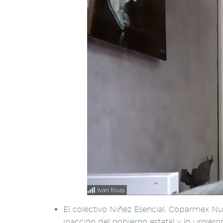
El colectivo Niñez Esencial, Coparmex Nu
inacción del gobierno estatal y lo urgiero