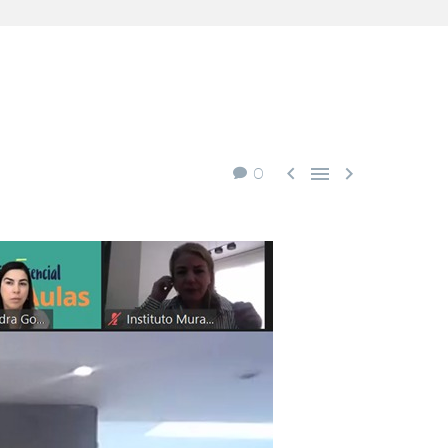



0